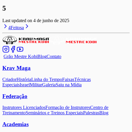
5
Last updated on
4 de junho de 2025
4
Feitosa
Grão Mestre Kobi
Blog
Contato
Krav Maga
Criador
História
Linha do Tempo
Faixas
Técnicas
Especiais
Israel
Militar
Galeria
Saiu na Mídia
Federação
Instrutores Licenciados
Formação de Instrutores
Centro de
Treinamento
Seminários e Treinos Especiais
Palestras
Blog
Academias