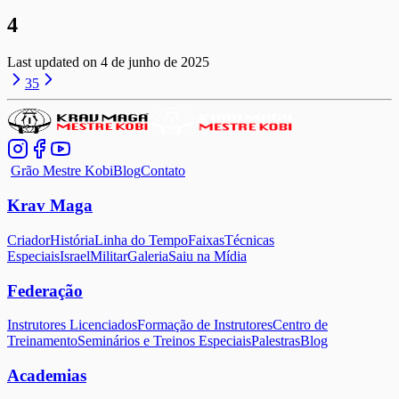
4
Last updated on
4 de junho de 2025
3
5
Grão Mestre Kobi
Blog
Contato
Krav Maga
Criador
História
Linha do Tempo
Faixas
Técnicas
Especiais
Israel
Militar
Galeria
Saiu na Mídia
Federação
Instrutores Licenciados
Formação de Instrutores
Centro de
Treinamento
Seminários e Treinos Especiais
Palestras
Blog
Academias