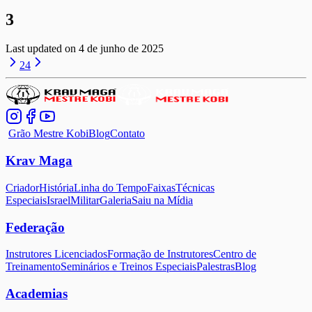
3
Last updated on
4 de junho de 2025
2
4
Grão Mestre Kobi
Blog
Contato
Krav Maga
Criador
História
Linha do Tempo
Faixas
Técnicas
Especiais
Israel
Militar
Galeria
Saiu na Mídia
Federação
Instrutores Licenciados
Formação de Instrutores
Centro de
Treinamento
Seminários e Treinos Especiais
Palestras
Blog
Academias