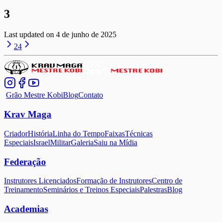
3
Last updated on
4 de junho de 2025
2
4
Grão Mestre Kobi
Blog
Contato
Krav Maga
Criador
História
Linha do Tempo
Faixas
Técnicas
Especiais
Israel
Militar
Galeria
Saiu na Mídia
Federação
Instrutores Licenciados
Formação de Instrutores
Centro de
Treinamento
Seminários e Treinos Especiais
Palestras
Blog
Academias