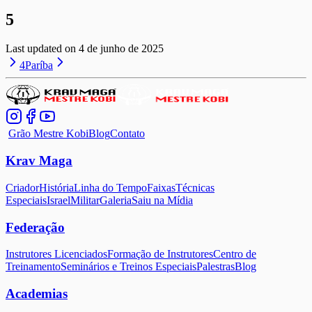
5
Last updated on
4 de junho de 2025
4
Paríba
Grão Mestre Kobi
Blog
Contato
Krav Maga
Criador
História
Linha do Tempo
Faixas
Técnicas
Especiais
Israel
Militar
Galeria
Saiu na Mídia
Federação
Instrutores Licenciados
Formação de Instrutores
Centro de
Treinamento
Seminários e Treinos Especiais
Palestras
Blog
Academias