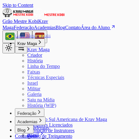
Skip to Content
Grão Mestre Kobi
Krav
Maga
Federação
Academias
Blog
Contato
Área do Aluno
Grão Mestre Kobi
Krav Maga
Krav Maga
Criador
História
Linha do Tempo
Faixas
Técnicas Especiais
Israel
Militar
Galeria
Saiu na Mídia
História (WIP)
Federação
Federação Sul Americana de Krav Maga
Academias
Instrutores Licenciados
Academias
Blog
Formação de Instrutores
Brasil
Contato
Centro de Treinamento
Posts